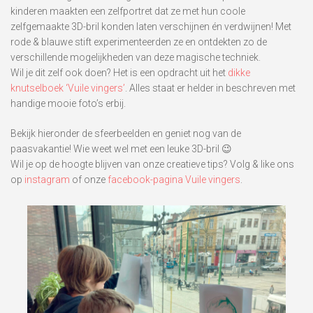
kinderen maakten een zelfportret dat ze met hun coole
zelfgemaakte 3D-bril konden laten verschijnen én verdwijnen! Met
rode & blauwe stift experimenteerden ze en ontdekten zo de
verschillende mogelijkheden van deze magische techniek.
Wil je dit zelf ook doen? Het is een opdracht uit het
dikke
knutselboek ‘Vuile vingers’
. Alles staat er helder in beschreven met
handige mooie foto’s erbij.
Bekijk hieronder de sfeerbeelden en geniet nog van de
paasvakantie! Wie weet wel met een leuke 3D-bril 😉
Wil je op de hoogte blijven van onze creatieve tips? Volg & like ons
op
instagram
of onze
facebook-pagina Vuile vingers
.