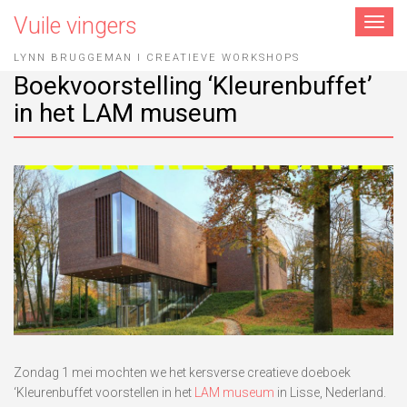
Vuile vingers
Toggle
navigat
LYNN BRUGGEMAN I CREATIEVE WORKSHOPS
Boekvoorstelling ‘Kleurenbuffet’
in het LAM museum
Zondag 1 mei mochten we het kersverse creatieve doeboek
‘Kleurenbuffet voorstellen in het
LAM museum
in Lisse, Nederland.