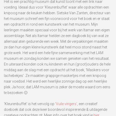
Het is een prachtig museum dat kunst toont met een link naar
voeding. Ideaal dus voor ‘Kleurenbuffet’ waar alle opdrachten een
knipoog naar de keuken hebben. Sietske Van Zanten, directeur van
het museum schreef een fijn voorwoord voor het boek en er staat
een opdracht in rond een kunstwerk van het museum. Mijn
leerlingen maakten speciaal voor bij het werk van Itamar een eigen
assemblage. Net als Itamar hielden ze een dagboek bij van wat ze
allemaal aten gedurende een week. Met de verpakkingen maakten
ze dan hun eigen kleine kunstwerk dat heel mooi stond naast het
grote werk. Het werd een hele fijne samenwerking met het LAM
museum en zondag konden we samen genieten van het resultaat.
En uiteraard konden ook nu kinderen en hun (groot)ouders de hele
middag aan de slag met een opdracht uit het boek, ‘Maskers voor
lachebekjes’. Ze maakten grappige maskertjes met een knipoog
naar voedsel. Het werd een heerlijke zonnige dag op een heerlijke
plek. Ja hoor, dat LAM museum is zeker de moeite waard om eens
te bezoeken 🙂
‘Kleurenbuffet’ is het vervolg op
‘Vuile vingers’
, een creatief
doeboek dat ook deze keer boordevol inspirerende & uitdagende
creatieve opdrachten zit. Meer info over het boek vind je
hier
.