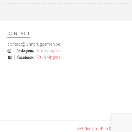
een
een
een
een
nieuw
nieuw
nieuw
nieuw
venster
venster
venster
venster
geopend)
geopend)
geopend)
geopend)
CONTACT
contact@lynnbruggeman.be
Vuile vingers
Vuile vingers
webdesign T-Kila & Lemon8