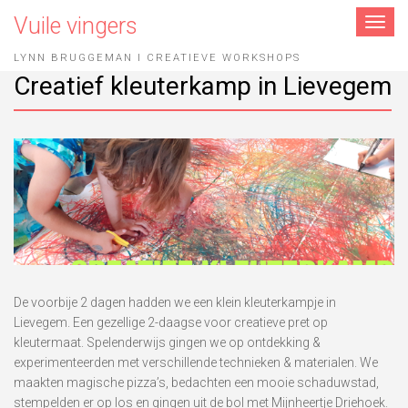
Vuile vingers
Toggle
navigat
LYNN BRUGGEMAN I CREATIEVE WORKSHOPS
Creatief kleuterkamp in Lievegem
De voorbije 2 dagen hadden we een klein kleuterkampje in
Lievegem. Een gezellige 2-daagse voor creatieve pret op
kleutermaat. Spelenderwijs gingen we op ontdekking &
experimenteerden met verschillende technieken & materialen. We
maakten magische pizza’s, bedachten een mooie schaduwstad,
stempelden er op los en gingen uit de bol met Mijnheertje Driehoek.