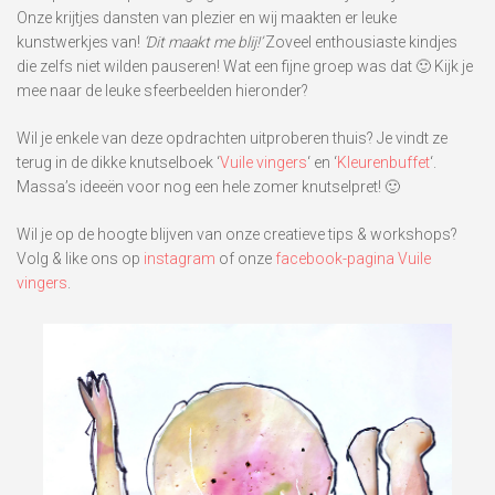
Onze krijtjes dansten van plezier en wij maakten er leuke
kunstwerkjes van!
‘Dit maakt me blij!’
Zoveel enthousiaste kindjes
die zelfs niet wilden pauseren! Wat een fijne groep was dat 🙂 Kijk je
mee naar de leuke sfeerbeelden hieronder?
Wil je enkele van deze opdrachten uitproberen thuis? Je vindt ze
terug in de dikke knutselboek ‘
Vuile vingers
‘ en ‘
Kleurenbuffet
‘.
Massa’s ideeën voor nog een hele zomer knutselpret! 🙂
Wil je op de hoogte blijven van onze creatieve tips & workshops?
Volg & like ons op
instagram
of onze
facebook-pagina Vuile
vingers
.