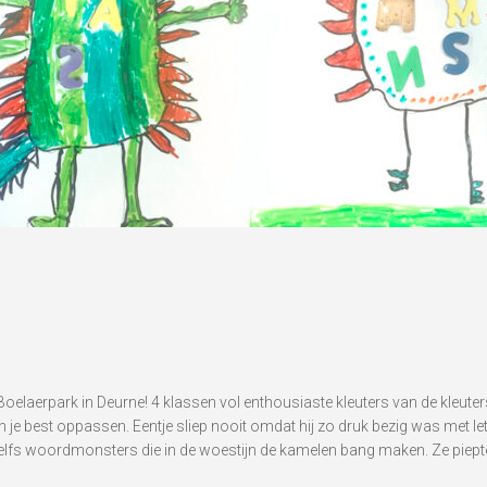
 Boelaerpark in Deurne! 4 klassen vol enthousiaste kleuters van de kleu
e best oppassen. Eentje sliep nooit omdat hij zo druk bezig was met l
zelfs woordmonsters die in de woestijn de kamelen bang maken. Ze piepte