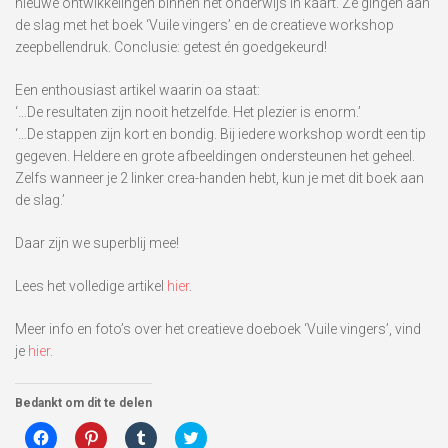
nieuwe ontwikkelingen binnen het onderwijs in kaart. Ze gingen aan
de slag met het boek ‘Vuile vingers’ en de creatieve workshop
zeepbellendruk. Conclusie: getest én goedgekeurd!
Een enthousiast artikel waarin oa staat:
‘…De resultaten zijn nooit hetzelfde. Het plezier is enorm.’
‘…De stappen zijn kort en bondig. Bij iedere workshop wordt een tip
gegeven. Heldere en grote afbeeldingen ondersteunen het geheel.
Zelfs wanneer je 2 linker crea-handen hebt, kun je met dit boek aan
de slag.’
Daar zijn we superblij mee!
Lees het volledige artikel
hier
.
Meer info en foto’s over het creatieve doeboek ‘Vuile vingers’, vind
je
hier
.
Bedankt om dit te delen
Klik
Klik
Klik
Klik