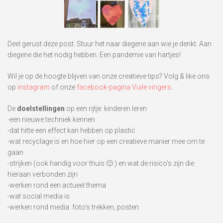
Deel gerust deze post. Stuur het naar diegene aan wie je denkt. Aan
diegene die het nodig hebben. Een pandemie van hartjes!
Wil je op de hoogte blijven van onze creatieve tips? Volg & like ons
op
instagram
of onze
facebook-pagina Vuile vingers
.
De
doelstellingen
op een rijtje: kinderen leren
-een nieuwe techniek kennen
-dat hitte een effect kan hebben op plastic
-wat recyclage is en hoe hier op een creatieve manier mee om te
gaan
-strijken (ook handig voor thuis 🙂 ) en wat de risico’s zijn die
hieraan verbonden zijn
-werken rond een actueel thema
-wat social media is
-werken rond media: foto’s trekken, posten