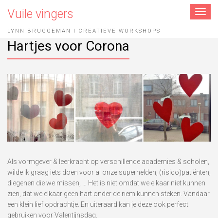
Vuile vingers
Toggle
navigat
LYNN BRUGGEMAN I CREATIEVE WORKSHOPS
Hartjes voor Corona
Als vormgever & leerkracht op verschillende academies & scholen,
wilde ik graag iets doen voor al onze superhelden, (risico)patiënten,
diegenen die we missen, … Het is niet omdat we elkaar niet kunnen
zien, dat we elkaar geen hart onder de riem kunnen steken. Vandaar
een klein lief opdrachtje. En uiteraard kan je deze ook perfect
gebruiken voor Valentijnsdag.