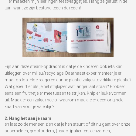
Hier maakten mijn leerlingen feestvlaggetjes. Hang ze gerust in de
tuin, want ze zijn bestand tegen de regen!
Fijn aan deze steam-opdracht is dat je de kinderen ook iets kan
uitleggen over milieu/recyclage. Daarnaast experimenteer je er
maar op los. Hoe reageren dunne plastic zakjes tov dikkere plastic?
Wat gebeurt er als je het strijkijzer wat langer laat staan? Probeer
eens een fruitnetje er mee tussen te strijken. Knip er leuke vormen
uit. Maak er een zakje mee of waarom maak je er geen originele
kaart van voor je valentijn?
2. Hang het aan je raam
en laat zo de mensen zien dat je hen steunt of dit nu gaat over onze
superhelden, grootouders, (risico-)patiënten, eenzamen, …