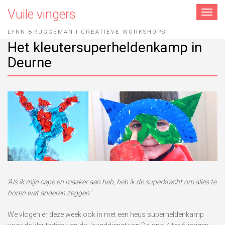
Vuile vingers
Toggle
navigat
LYNN BRUGGEMAN I CREATIEVE WORKSHOPS
Het kleutersuperheldenkamp in
Deurne
‘Als ik mijn cape en masker aan heb, heb ik de superkracht om alles te
horen wat anderen zeggen.’
We vlogen er deze week ook in met een heus superheldenkamp