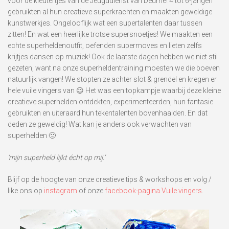
voor de kleutertjes van de Jeugddienst van Deurne! 4 tot 6-jarigen
gebruikten al hun creatieve superkrachten en maakten geweldige
kunstwerkjes. Ongelooflijk wat een supertalenten daar tussen
zitten! En wat een heerlijke trotse supersnoetjes! We maakten een
echte superheldenoutfit, oefenden supermoves en lieten zelfs
krijtjes dansen op muziek! Ook de laatste dagen hebben we niet stil
gezeten, want na onze superheldentraining moesten we die boeven
natuurlijk vangen! We stopten ze achter slot & grendel en kregen er
hele vuile vingers van 😉 Het was een topkampje waarbij deze kleine
creatieve superhelden ontdekten, experimenteerden, hun fantasie
gebruikten en uiteraard hun tekentalenten bovenhaalden. En dat
deden ze geweldig! Wat kan je anders ook verwachten van
superhelden 🙂
‘mijn superheld lijkt écht op mij.’
Blijf op de hoogte van onze creatieve tips & workshops en volg /
like ons op
instagram
of onze
facebook-pagina Vuile vingers
.