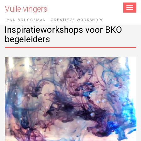
Vuile vingers
Toggle
navigat
LYNN BRUGGEMAN I CREATIEVE WORKSHOPS
Inspiratieworkshops voor BKO
begeleiders