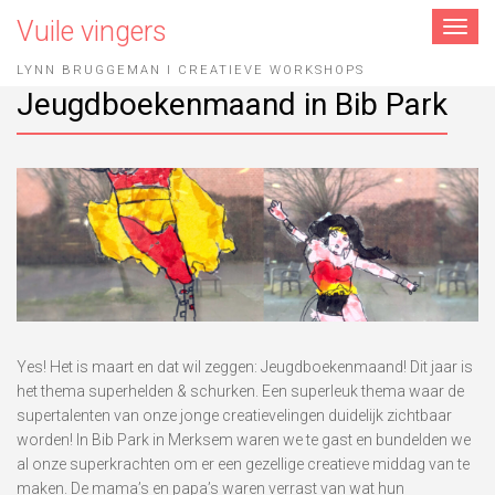
Vuile vingers
Toggle
navigat
LYNN BRUGGEMAN I CREATIEVE WORKSHOPS
Jeugdboekenmaand in Bib Park
Yes! Het is maart en dat wil zeggen: Jeugdboekenmaand! Dit jaar is
het thema superhelden & schurken. Een superleuk thema waar de
supertalenten van onze jonge creatievelingen duidelijk zichtbaar
worden! In Bib Park in Merksem waren we te gast en bundelden we
al onze superkrachten om er een gezellige creatieve middag van te
maken. De mama’s en papa’s waren verrast van wat hun