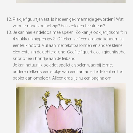
Plak je figuurtje vast. Is het een gek mannetje geworden? Wat
voor iemand zou het zijn? Een verlegen feestneus?
Je kan hier eindeloos mee spelen. Zo kan je ook je tijdschrift in
4 stukken knippen ipv 3. Of teken zelf een grappig lichaam bij
een leuk hoofd. Vul aan met tekstballonnen en andere kleine
elementen in de achtergrond. Geef je figuurtje een gigantische
snor of een hondje aan de leiband.
Je kan natuurlijk ook dat spelletje spelen waarbij je met
anderen telkens een stukje van een fantasiedier tekent en het
papier dan omplooit. Alleen draai je nu een pagina om.