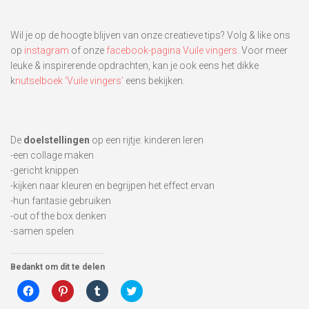
Wil je op de hoogte blijven van onze creatieve tips? Volg & like ons
op
instagram
of onze
facebook-pagina Vuile vingers
. Voor meer
leuke & inspirerende opdrachten, kan je ook eens het dikke
k
nutselboek ‘Vuile vingers’
eens bekijken.
De
doelstellingen
op een rijtje: kinderen leren
-een collage maken
-gericht knippen
-kijken naar kleuren en begrijpen het effect ervan
-hun fantasie gebruiken
-out of the box denken
-samen spelen
Bedankt om dit te delen
Klik
Klik
Klik
Klik
om
om
om
om
te
op
op
te