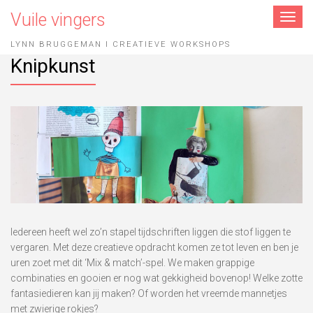
Vuile vingers
Toggle
navigat
LYNN BRUGGEMAN I CREATIEVE WORKSHOPS
Knipkunst
Iedereen heeft wel zo’n stapel tijdschriften liggen die stof liggen te
vergaren. Met deze creatieve opdracht komen ze tot leven en ben je
uren zoet met dit ‘Mix & match’-spel. We maken grappige
combinaties en gooien er nog wat gekkigheid bovenop! Welke zotte
fantasiedieren kan jij maken? Of worden het vreemde mannetjes
met zwierige rokjes?