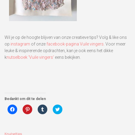
Wil je op de hoogte blijven van onze creatieve tips? Volg & like ons
op
instagram
of onze
facebook-pagina Vuile vingers
. Voor meer
leuke & inspirerende opdrachten, kan je ook eens het dikke
k
nutselboek ‘Vuile vingers’
eens bekijken.
Bedankt om dit te delen
Klik
Klik
Klik
Klik
om
om
om
om
te
op
op
te
delen
Pinterest
Tumblr
delen
op
te
te
met
Facebook
delen
delen
Twitter
(Wordt
(Wordt
(Wordt
(Wordt
Knutseltips