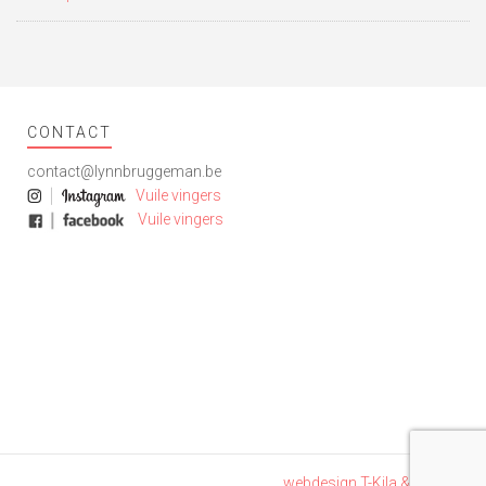
in
in
in
in
een
een
een
een
nieuw
nieuw
nieuw
nieuw
venster
venster
venster
venster
geopend)
geopend)
geopend)
geopend)
CONTACT
contact@lynnbruggeman.be
Vuile vingers
Vuile vingers
webdesign T-Kila & Lemon8