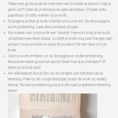
Teken een grote wolk en met witte verf schilder je deze in. Heb je
geen verf? Gebruik je fantasie en gebruik krijtjes. Of plak witte
papiertjes of zelfs watten op je wolk.
De pagina achter je wolk schilder je nu ook wit. Op deze pagina
komt je tekening. Laat alles eventjes drogen.
We maken van onze wolk een ‘deurtje’. Hiervoor knip je de wolk
uit behalve een klein stukje. Zo blijft je wolk nog vast hangen aan
je blad. Vouw je wolk nu open & toe alsof het een deur is in je
boek.
Open je wolk en teken zo op de pagina er onder je tekening.
Misschien teken jij wel een groot feest met al je vriendjes? Of
teken je oma & opa?
Als allerlaatste doe je lijm op de randjes van het blad van je
tekening. Plak nu de vorige bladzijde (waar de wolk op staat)
hierop. Nu kan je enkel nog via je wolk naar je geheime tekening
kijken.