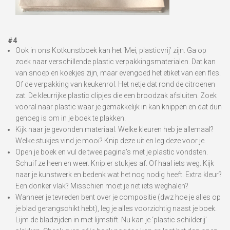
#4
Ook in ons Kotkunstboek kan het ‘Mei, plasticvrij’ zijn. Ga op
zoek naar verschillende plastic verpakkingsmaterialen. Dat kan
van snoep en koekjes zijn, maar evengoed het etiket van een fles.
Of de verpakking van keukenrol. Het netje dat rond de citroenen
zat. De kleurrijke plastic clipjes die een broodzak afsluiten. Zoek
vooral naar plastic waar je gemakkelijk in kan knippen en dat dun
genoeg is om in je boek te plakken.
Kijk naar je gevonden materiaal. Welke kleuren heb je allemaal?
Welke stukjes vind je mooi? Knip deze uit en leg deze voor je.
Open je boek en vul de twee pagina’s met je plastic vondsten.
Schuif ze heen en weer. Knip er stukjes af. Of haal iets weg. Kijk
naar je kunstwerk en bedenk wat het nog nodig heeft. Extra kleur?
Een donker vlak? Misschien moet je net iets weghalen?
Wanneer je tevreden bent over je compositie (dwz hoe je alles op
je blad gerangschikt hebt), leg je alles voorzichtig naast je boek.
Lijm de bladzijden in met lijmstift. Nu kan je ‘plastic schilderij’