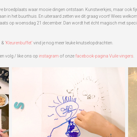
ieve broedplaats waar mooie dingen ontstaan. Kunstwerkjes, maar ook fijn
an in het buurthuis. En uiteraard zetten we dit graag voort! Wees welk
laats op woensdag 21 december. Dan wordt het écht magisch met special
’
&
‘Kleurenbuffet’
vind je nog meer leuke knutselopdrachten.
en volg / like ons op
instagram
of onze
facebook-pagina Vuile vingers
.