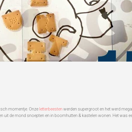
gisch momentje. Onze
letterbeesten
werden supergroot en het werd megage
den uit de mond snoepten en in boomhutten & kastelen wonen. Het was ee