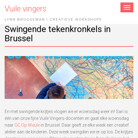
Vuile vingers
Toggle
navigat
LYNN BRUGGEMAN I CREATIEVE WORKSHOPS
Swingende tekenkronkels in
Brussel
En met swingende krijtjes vlogen we er woensdag weer in! Sari is
één van onze fijne Vuile Vingers-docenten en gaat elke woensdag
naar
GC Op-Weule
in Brussel. Daar geeft ze elke week een creatief
atelier aan de kinderen. Deze week swingden we er op los. De krijtjes