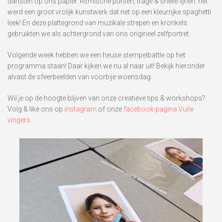
dansten op ons papier. Ritmische punten, trage & snelle lijnen: het
werd een groot vrolijk kunstwerk dat net op een kleurrijke spaghetti
leek! En deze plattegrond van muzikale strepen en kronkels
gebruikten we als achtergrond van ons origineel zelfportret.
Volgende week hebben we een heuse stempelbattle op het
programma staan! Daar kijken we nu al naar uit! Bekijk hieronder
alvast de sfeerbeelden van voorbije woensdag.
Wil je op de hoogte blijven van onze creatieve tips & workshops?
Volg & like ons op
instagram
of onze
facebook-pagina Vuile
vingers
.