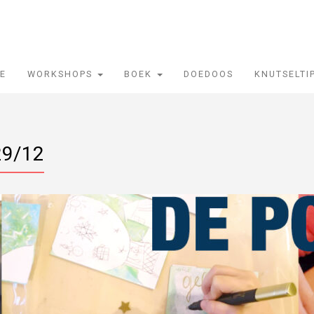
IE
WORKSHOPS
BOEK
DOEDOOS
KNUTSELTI
29/12