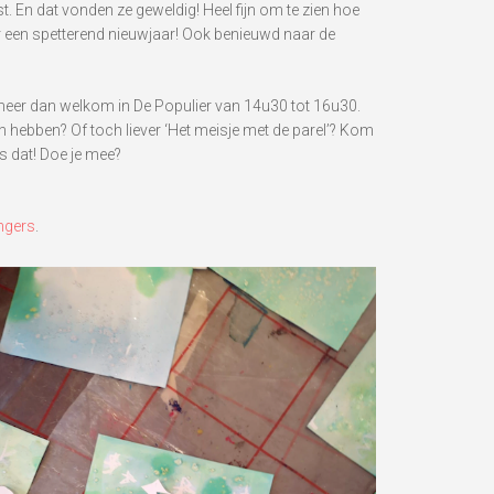
. En dat vonden ze geweldig! Heel fijn om te zien hoe
or een spetterend nieuwjaar! Ook benieuwd naar de
d meer dan welkom in De Populier van 14u30 tot 16u30.
n hebben? Of toch liever ‘Het meisje met de parel’? Kom
is dat! Doe je mee?
ngers
.