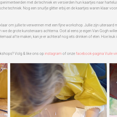
xperimenteerden met de techniek en versierden hun kaartjes naar hartelust
he techniek. Nog een snuifje glitter erbij en de kaartjes waren klaar vo
aar om jullie te verwennen met een fijne workshop. Jullie zijn uiteraar
n we de grote kunstenaars achterna. Ooit al eens je eigen Van Gogh wille
emaal af te maken, kan je er achteraf nog iets drinken of eten. Hoe leuk 
orkshops? Volg & like ons op
instagram
of onze
facebook-pagina Vuile vi