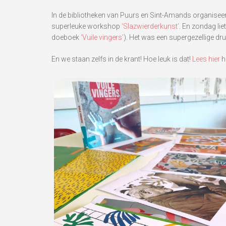
In de bibliotheken van Puurs en Sint-Amands organisee
superleuke workshop
‘Slazwierderkunst’
. En zondag lie
doeboek
‘Vuile vingers’
). Het was een supergezellige dru
En we staan zelfs in de krant! Hoe leuk is dat!
Lees hier
he