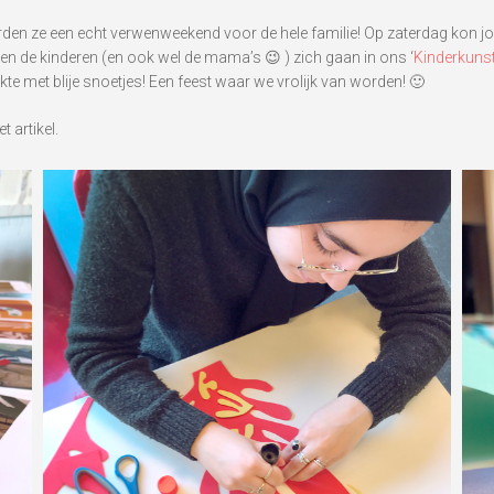
rden ze een echt verwenweekend voor de hele familie! Op zaterdag kon 
ten de kinderen (en ook wel de mama’s 😉 ) zich gaan in ons ‘
Kinderkun
kte met blije snoetjes! Een feest waar we vrolijk van worden! 🙂
t artikel.