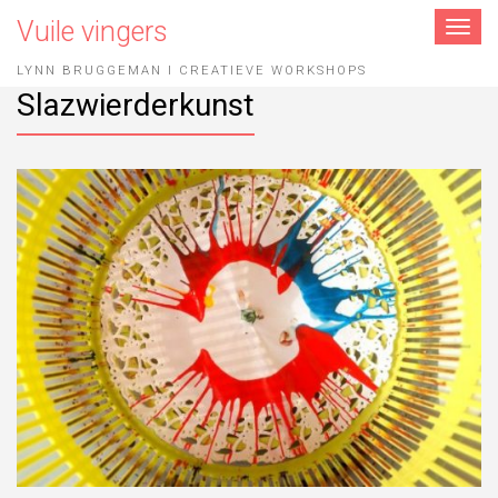
Vuile vingers
Toggle
navigat
LYNN BRUGGEMAN I CREATIEVE WORKSHOPS
Slazwierderkunst