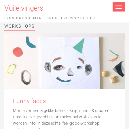
Vuile vingers
Toggle
navigat
LYNN BRUGGEMAN I CREATIEVE WORKSHOPS
WORKSHOPS
Funny faces
Mooie vormen & gekke bekken. Knip, schuif & draai en
ontdek deze gezichtjes om helemaal vrolijk van te
worden! Info: In deze echte ‘feel-good-workshop’