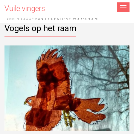
Vuile vingers
Toggle
navigat
LYNN BRUGGEMAN I CREATIEVE WORKSHOPS
Vogels op het raam