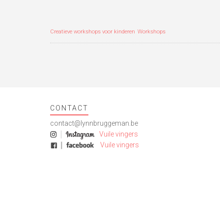
op
te
te
met
Facebook
delen
delen
Twitter
(Wordt
(Wordt
(Wordt
(Wordt
in
in
in
in
een
een
een
een
Creatieve workshops voor kinderen
nieuw
nieuw
nieuw
nieuw
Workshops
venster
venster
venster
venster
geopend)
geopend)
geopend)
geopend)
CONTACT
contact@lynnbruggeman.be
Vuile vingers
Vuile vingers